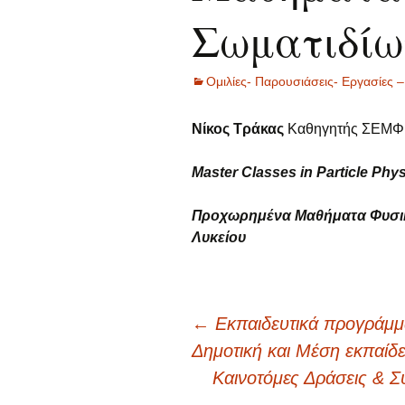
Σωματιδίω
Ομιλίες- Παρουσιάσεις- Εργασίες –
Νίκος Τράκας
Καθηγητής ΣΕΜ
Master Classes in Particle Phy
Προχωρημένα Μαθήματα Φυσική
Λυκείου
Πλοήγηση
←
Εκπαιδευτικά προγράμμα
Δημοτική και Μέση εκπαίδ
άρθρων
Καινοτόμες Δράσεις & 