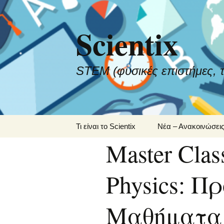
Scientix
STEM (φυσικές επιστήμες, τ
Μετάβαση
Τι είναι το Scientix
Νέα – Ανακοινώσει
σε
Master Class
περιεχόμενο
Πρεσβευτές Scientix
στην Ελλάδα
Physics: 
National STEAM
Πρόσκληση ε
Partnership
ενδιαφέροντος
συμμετοχή στ
πρόγραμμα
Μαθήματα 
Επιστημονική Επιτροπή
“Διαπλανητικά 
STEAM
Από τη Γη στο