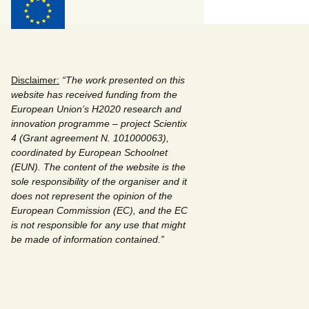
Επιτροπές Συνεδρίου
Program Committee
Συνάντηση
Απολογ
πρεσβευτών Scientix
συνάντ
Disclaimer:
“
The work presented on this
website has received funding from the
European Union’s H2020 research and
innovation programme – project Scientix
4 (Grant agreement N. 101000063),
coordinated by European Schoolnet
(EUN). The content of the website is the
sole responsibility of the organiser and it
does not represent the opinion of the
European Commission (EC), and the EC
is not responsible for any use that might
be made of information contained.
”