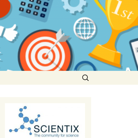
Αναζήτηση
για: