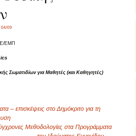
Πρόσβαση
Διοργανωτές
ν
Πρακτικά 3ου
Οργανωτική Επιτροπή
Συνεδρίου
 04/09
Παρουσιάσεις
ΦΕ/ΕΜΠ
Πρόγραμμα
sics
ς Σωματιδίων για Μαθητές (και Καθηγητές)
τα – επισκέψεις στο Δημόκριτο για τη
ευση
Σύγχρονες Μεθοδολογίες στα Προγράμματα