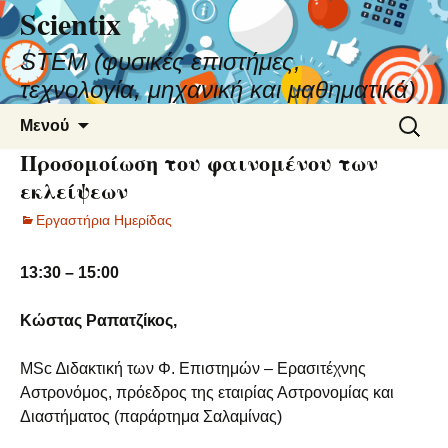
Scientix
STEM (φυσικές επιστήμες,
τεχνολογία, μηχανική και μαθηματικά)
Μετάβαση
Αναζήτ
Μενού
σε
για:
Προσομοίωση του φαινομένου των
περιεχόμενο
εκλείψεων
Εργαστήρια Ημερίδας
13:30 – 15:00
Κώστας Ραπατζίκος,
MSc ∆ιδακτική των Φ. Επιστημών – Ερασιτέχνης
Αστρονόμος, πρόεδρος της εταιρίας Αστρονομίας και
Διαστήματος (παράρτημα Σαλαμίνας)