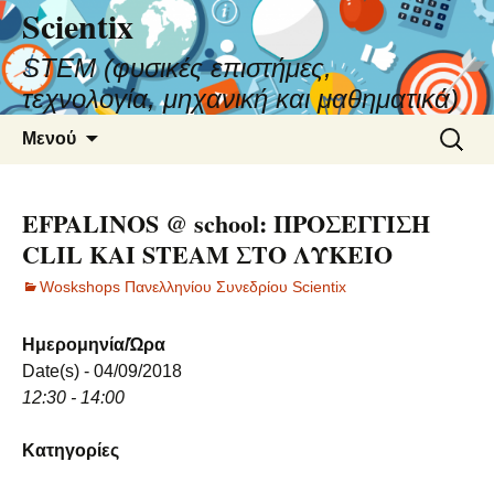
Scientix
STEM (φυσικές επιστήμες,
τεχνολογία, μηχανική και μαθηματικά)
Μετάβαση
Αναζήτ
Μενού
σε
για:
περιεχόμενο
EFPALINOS @ school: ΠΡΟΣΕΓΓΙΣΗ
CLIL KAI STEAM ΣΤΟ ΛΥΚΕΙΟ
Woskshops Πανελληνίου Συνεδρίου Scientix
Ημερομηνία/Ώρα
Date(s) - 04/09/2018
12:30 - 14:00
Κατηγορίες